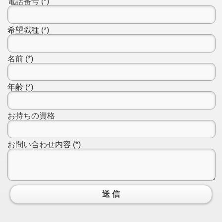
電話番号
(
*
)
希望職種
(
*
)
名前
(
*
)
年齢
(
*
)
お持ちの資格
お問い合わせ内容
(
*
)
送 信