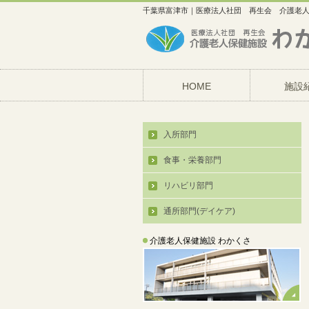
千葉県富津市｜医療法人社団 再生会 介護老
HOME
施設
入所部門
食事・栄養部門
リハビリ部門
通所部門(デイケア)
介護老人保健施設 わかくさ