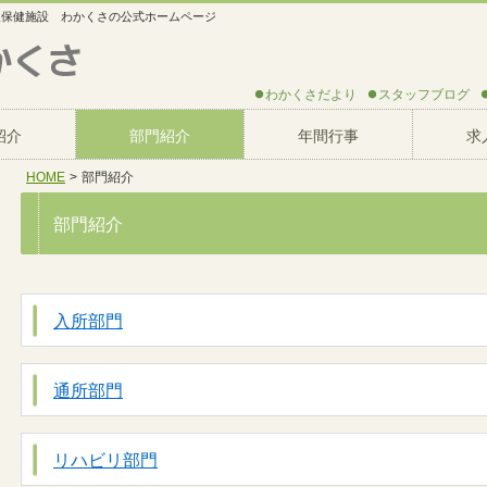
人保健施設 わかくさの公式ホームページ
わかくさだより
スタッフブログ
紹介
部門紹介
年間行事
求
HOME
>
部門紹介
部門紹介
入所部門
通所部門
リハビリ部門