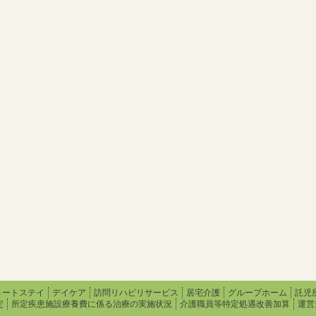
ョートステイ
デイケア
訪問リハビリサービス
居宅介護
グループホーム
託児
定
所定疾患施設療養費に係る治療の実施状況
介護職員等特定処遇改善加算
運営