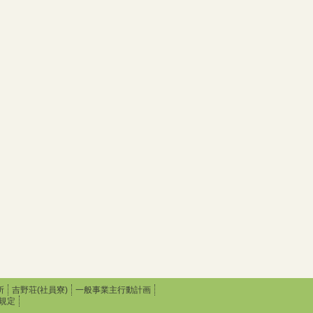
所
吉野荘(社員寮)
一般事業主行動計画
規定