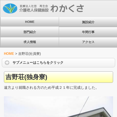
HOME
施設紹介
部門紹介
年間行事
求人情報
アクセス
HOME
>
吉野荘(社員寮)
サブメニューはこちらをクリック
吉野荘(独身寮)
遠方より就職される方のため平成２１年に完成しました。